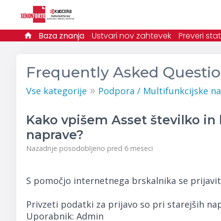
Baza znanja
Ustvari nov zahtevek
Preveri st
Frequently Asked Questi
»
Vse kategorije
Podpora / Multifunkcijske n
Kako vpišem Asset številko in
naprave?
Nazadnje posodobljeno pred 6 meseci
S pomočjo internetnega brskalnika se prijav
Privzeti podatki za prijavo so pri starejših na
Uporabnik: Admin