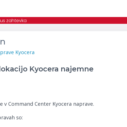
atus zahtevka
on
aprave Kyocera
 lokacijo Kyocera najemne
ite v Command Center Kyocera naprave.
pravah so: