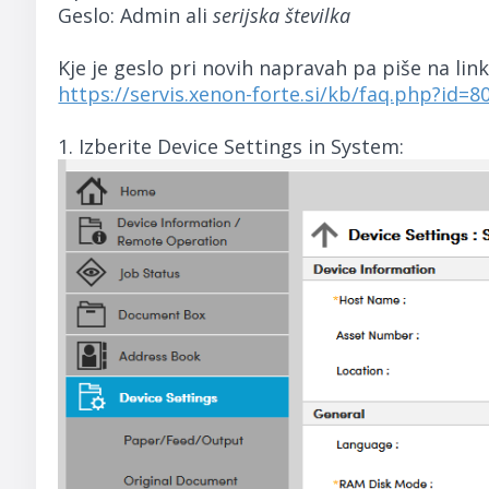
Geslo: Admin ali
serijska številka
Kje je geslo pri novih napravah pa piše na link
https://servis.xenon-forte.si/kb/faq.php?id=8
1. Izberite Device Settings in System: