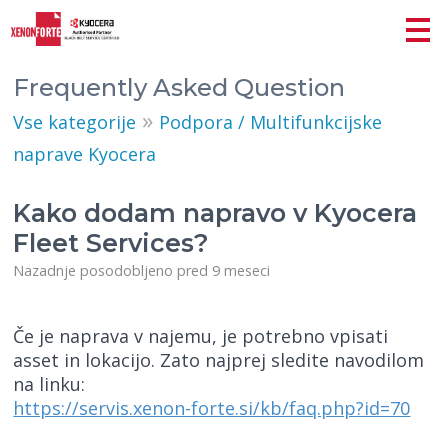
Frequently Asked Question
»
Vse kategorije
Podpora / Multifunkcijske
naprave Kyocera
Kako dodam napravo v Kyocera
Fleet Services?
Nazadnje posodobljeno pred 9 meseci
Če je naprava v najemu, je potrebno vpisati
asset in lokacijo. Zato najprej sledite navodilom
na linku:
https://servis.xenon-forte.si/kb/faq.php?id=70