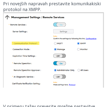
Pri novejših napravah prestavite komunikakiski
protokol na XMPP.
V primeru tažav preverite mrežne nastavitve