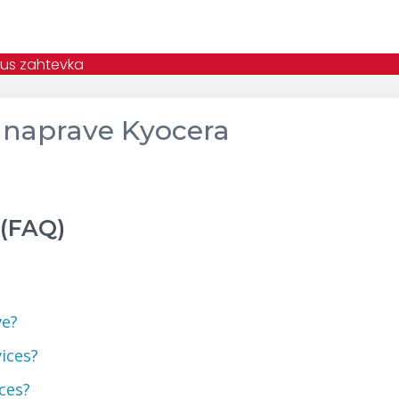
atus zahtevka
e naprave Kyocera
 (FAQ)
ave?
vices?
ices?