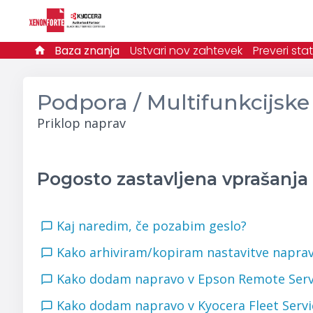
Baza znanja
Ustvari nov zahtevek
Preveri st
Podpora / Multifunkcijsk
Priklop naprav
Pogosto zastavljena vprašanja
Kaj naredim, če pozabim geslo?
Kako arhiviram/kopiram nastavitve napr
Kako dodam napravo v Epson Remote Ser
Kako dodam napravo v Kyocera Fleet Serv