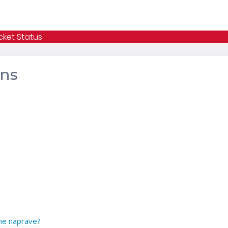
cket Status
ons
mne naprave?